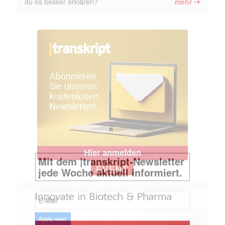
➔
du es besser erklären?
mehr
EVENT