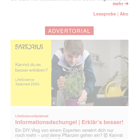
➔
mehr
Leseprobe
Abo
|
ADVERTORIAL
LifeScienceXplained
Informationsdschungel | Erklär’s besser!
Ein DIY‑Vlog von einem Experten verwirrt dich nur
noch mehr – und deine Pflanzen gehen ein? 🤯 Kannst