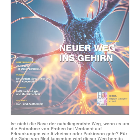
Mit dem |transkript-Newsletter
jede Woche aktuell informiert.
E-
Mail
(erforderlich)
Ist nicht die Nase der naheliegendste Weg, wenn es um
die Entnahme von Proben bei Verdacht auf
Erkrankungen wie Alzheimer oder Parkinson geht? Für
die Gabe von Medikamenten wird dieser Weg bereits …