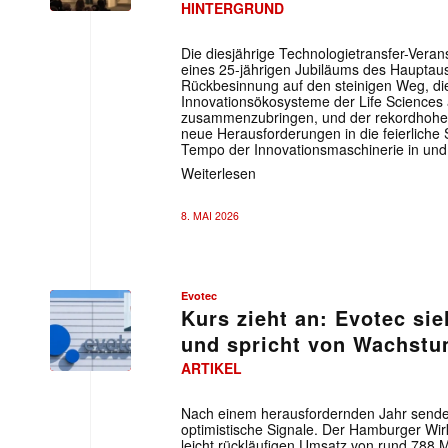
HINTERGRUND
Die diesjährige Technologietransfer-Veran
eines 25-jährigen Jubiläums des Hauptau
Rückbesinnung auf den steinigen Weg, di
Innovationsökosysteme der Life Sciences a
zusammenzubringen, und der rekordhohen
neue Herausforderungen in die feierliche
Tempo der Innovationsmaschinerie in und
Weiterlesen
8. MAI 2026
Evotec
Kurs zieht an: Evotec sie
und spricht von Wachst
ARTIKEL
Nach einem herausfordernden Jahr sendet
optimistische Signale. Der Hamburger Wir
leicht rückläufigen Umsatz von rund 788 Mio