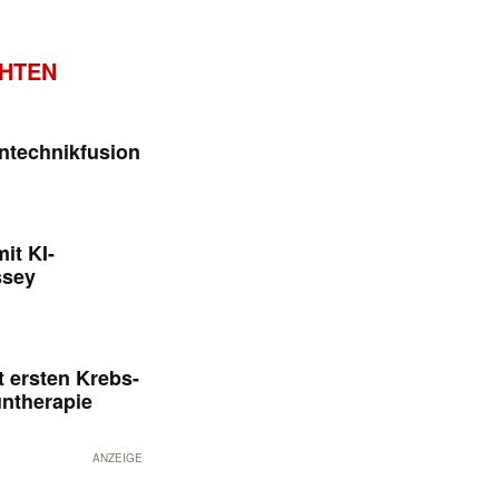
CHTEN
ntechnikfusion
it KI-
ssey
 ersten Krebs-
untherapie
ANZEIGE