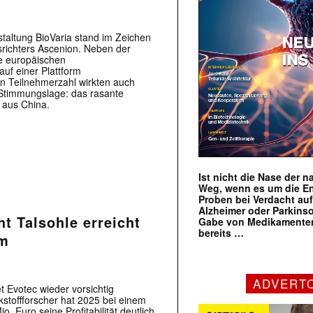
staltung BioVaria stand im Zeichen
srichters Ascenion. Neben der
e europäischen
uf einer Plattform
 Teilnehmerzahl wirkten auch
 Stimmungslage: das rasante
 aus China.
Ist nicht die Nase der 
Weg, wenn es um die E
Proben bei Verdacht au
Alzheimer oder Parkins
ht Talsohle erreicht
Gabe von Medikamenten
bereits …
um
ADVERT
 Evotec wieder vorsichtig
kstoffforscher hat 2025 bei einem
. Euro seine Profitabilität deutlich