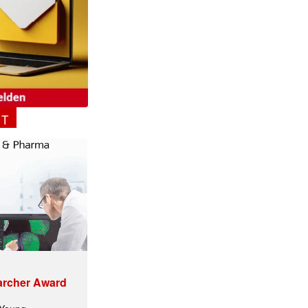
NT
archer Award