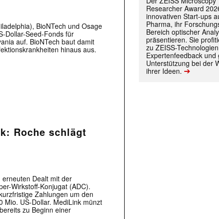
Der ZEISS Microscopy
Researcher Award 2026
innovativen Start-ups 
Pharma, ihr Forschungs
hiladelphia), BioNTech und Osage
Bereich optischer Anal
US-Dollar-Seed-Fonds für
präsentieren. Sie prof
ania auf. BioNTech baut damit
zu ZEISS-Technologien
fektionskrankheiten hinaus aus.
Expertenfeedback und g
Unterstützung bei der 
➔
ihrer Ideen.
k: Roche schlägt
 |transkript-Newsletter jede Woche aktuell inf
 erneuten Dealt mit der
per-Wirkstoff-Konjugat (ADC).
 kurzfristige Zahlungen um den
70 Mio. US-Dollar. MediLink münzt
ereits zu Beginn einer
)