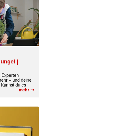
ungel |
m Experten
 mehr – und deine
 Kannst du es
➔
✕
mehr