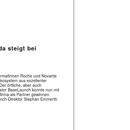
a steigt bei
armafirmen Roche und Novartis
Ökosystem aus exzellenter
er örtliche, aber auch
bator BaseLaunch konnte nun mit
irma als Partner gewinnen.
aunch-Direktor Stephan Emmerth.