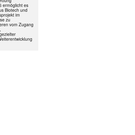
 Young
 ermöglicht es
aus Biotech und
projekt im
yse zu
itieren vom Zugang
,
ezielter
Weiterentwicklung
ormiert.