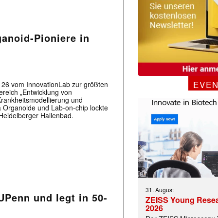
ganoid-Pioniere in
EVE
S 26 vom InnovationLab zur größten
ereich „Entwicklung von
Krankheitsmodellierung und
a Organoide und Lab-on-chip lockte
 Heidelberger Hallenbad.
31. August
UPenn und legt in 50-
ZEISS Young Rese
2026