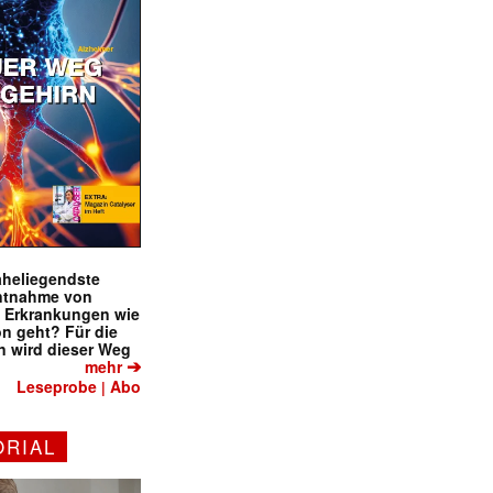
naheliegendste
ntnahme von
f Erkrankungen wie
on geht? Für die
 wird dieser Weg
➔
mehr
Leseprobe
Abo
|
ORIAL