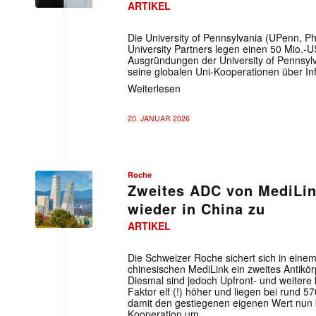
ARTIKEL
Die University of Pennsylvania (UPenn, P
University Partners legen einen 50 Mio.-
Ausgründungen der University of Pennsylv
seine globalen Uni-Kooperationen über In
Weiterlesen
20. JANUAR 2026
Roche
Zweites ADC von MediLin
wieder in China zu
ARTIKEL
Mit dem
Die Schweizer Roche sichert sich in einem
chinesischen MediLink ein zweites Antikör
Diesmal sind jedoch Upfront- und weitere
E-
Faktor elf (!) höher und liegen bei rund 5
Mail
damit den gestiegenen eigenen Wert nun b
(erforderlich
Kooperation um.