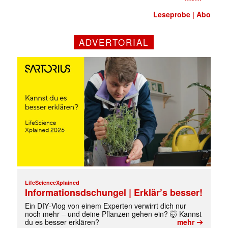
Leseprobe
Abo
|
ADVERTORIAL
✕
LifeScienceXplained
Informationsdschungel | Erklär’s besser!
Ein DIY‑Vlog von einem Experten verwirrt dich nur
noch mehr – und deine Pflanzen gehen ein? 🤯 Kannst
➔
du es besser erklären?
mehr