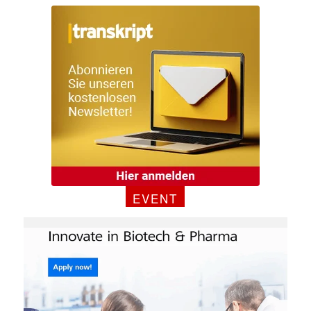
Mit dem |transkript-Newsletter
EVENT
jede Woche aktuell informiert.
E-
Mail
(erforderlich)