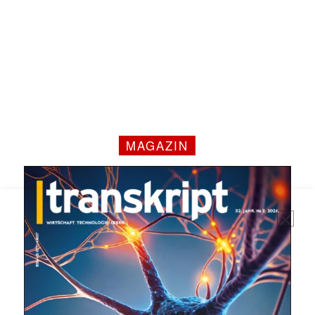
Mit dem |transkript-Newsletter
jede Woche aktuell informiert.
MAGAZIN
E-
Mail
(erforderlich)