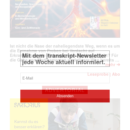
Ist nicht die Nase der naheliegendste Weg, wenn es um
die Entnahme von Proben bei Verdacht auf
Erkrankungen wie Alzheimer oder Parkinson geht? Für
die Gabe von Medikamenten wird dieser Weg bereits …
➔
mehr
Leseprobe
Abo
|
ADVERTORIAL