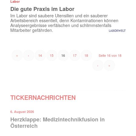
Labor
Die gute Praxis im Labor
Im Labor sind saubere Utensilien und ein sauberer
Arbeitsbereich essentiell, denn Kontaminationen können
Analyseergebnisse verfälschen und schlimmstenfalls
Mitarbeiter gefährden.
«
‹
14
15
17
18
Seite 16 von 18
16
›
»
TICKERNACHRICHTEN
6. August 2026
Herzklappe: Medizintechnikfusion in
Österreich