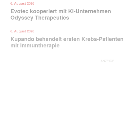
6. August 2026
Evotec kooperiert mit KI-Unternehmen
Odyssey Therapeutics
6. August 2026
Kupando behandelt ersten Krebs-Patienten
mit Immuntherapie
ANZEIGE
Mit dem |transkript-Newsletter
jede Woche aktuell informiert.
E-
Mail
(erforderlich)