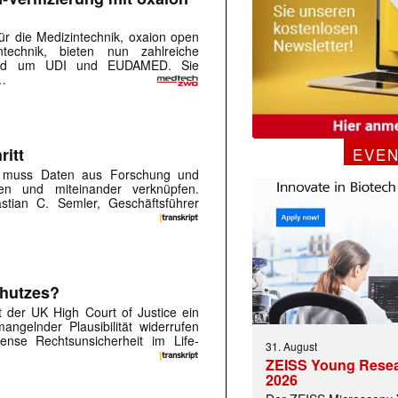
r die Medizintechnik, oxaion open
technik, bieten nun zahlreiche
 rund um UDI und EUDAMED. Sie
 …
 |transkript-Newsletter jede Woche aktuell inf
ritt
EVE
ll, muss Daten aus Forschung und
en und miteinander verknüpfen.
)
astian C. Semler, Geschäftsführer
chutzes?
at der UK High Court of Justice ein
ngelnder Plausibilität widerrufen
nse Rechtsunsicherheit im Life-
31. August
ZEISS Young Rese
2026