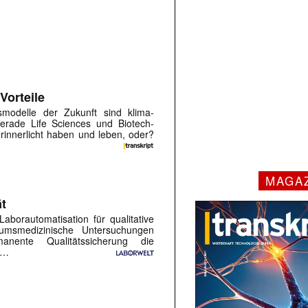
Vorteile
smodelle der Zukunft sind klima­
 Gerade Life Sciences und Biotech-
rinnerlicht haben und leben, oder?
MAGA
ät
orautomatisation für qualitative
riumsmedizinische Untersuchungen
anente Qualitätssicherung die
 …