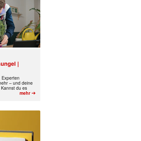
ungel |
m Experten
 mehr – und deine
 Kannst du es
➔
mehr