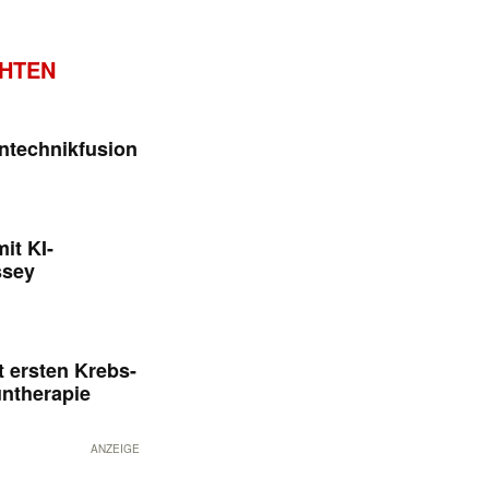
CHTEN
ntechnikfusion
it KI-
ssey
 ersten Krebs-
untherapie
ANZEIGE