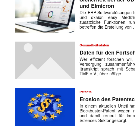
und Elmicron
Die ERP-Softwarelösungen fü
und oxaion easy Medizin
zusätzliche Funktionen
betreffen die Erstellung von
Mit dem
Gesundheitsdaten
Daten für den Fortsch
E-
Wer effizient forschen wi
Mail
Versorgung zusammenführ
(erforderlich
|transkript sprach mit Seb
TMF e.V., über nötige …
Patente
Erosion des Patents
In einem aktuellen Urteil h
Blockbuster-Patent wegen ma
und damit erneut für imme
Sciences-Sektor gesorgt.