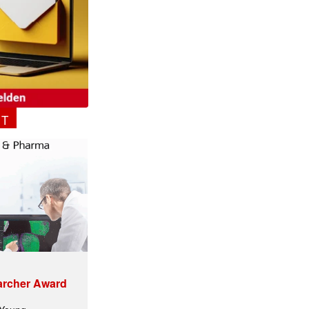
ormiert.
NT
archer Award