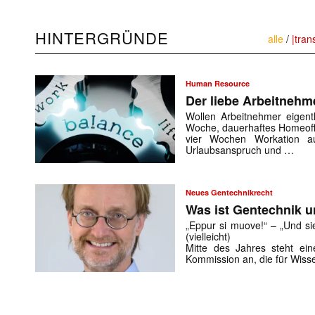
HINTERGRÜNDE
alle
/
|tran
Human Resource
Der liebe Arbeitnehm
Wollen Arbeitnehmer eigentl
Woche, dauerhaftes Homeoffic
vier Wochen Workation a
Urlaubsanspruch und …
Neues Gentechnikrecht
Was ist Gentechnik u
„Eppur si muove!“ – „Und sie
(vielleicht)
Mitte des Jahres steht ei
Kommission an, die für Wiss