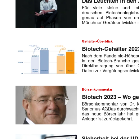
Das Leuchten in den
Für viele kleine und mi
deutschen Biotechnologiebr
genau auf Phasen von e
Münchner Geräteentwickler
Gehälter-Überblick
Biotech-Gehälter 202
Nach dem Pandemie-Höhepun
in der Biotech-Branche ges
Direktbefragung von über 
Daten zur Vergütungsentwic
Börsenkommentar
Biotech 2023 – Wo ge
Börsenkommentar von Dr. Mi
Sanemus AGDas durchwachse
das neue Börsenjahr hat g
Anleger ist zurückgekehrt.
Sicherheit bei der UD