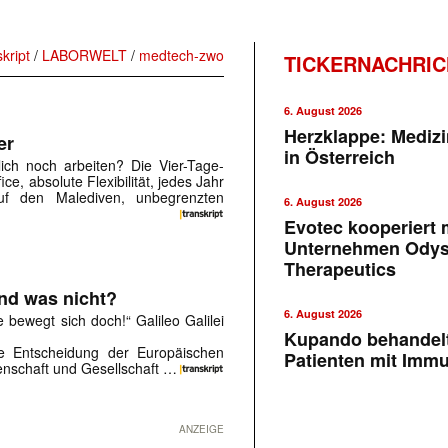
skript
/
LABORWELT
/
medtech-zwo
TICKERNACHRI
6. August 2026
Herzklappe: Medizi
er
in Österreich
ich noch arbeiten? Die Vier-Tage-
e, absolute Flexibilität, jedes Jahr
uf den Malediven, unbegrenzten
6. August 2026
Evotec kooperiert m
Unternehmen Ody
Therapeutics
nd was nicht?
6. August 2026
 bewegt sich doch!“ Galileo Galilei
Kupando behandelt
ne Entscheidung der Europäischen
Patienten mit Imm
enschaft und Gesellschaft …
ANZEIGE