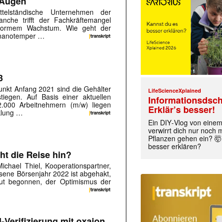
 Augen
ttelständische Unternehmen der
anche trifft der Fachkräftemangel
normem Wachstum. Wie geht der
 nanotemper …
3
kt Anfang 2021 sind die Gehälter
LifeScienceXplained
tiegen. Auf Basis einer aktuellen
Informationsdsch
2.000 Arbeitnehmern (m/w) liegen
Erklär’s besser!
klung …
Ein DIY‑Vlog von eine
verwirrt dich nur noch
Pflanzen gehen ein? 🤯
besser erklären?
ht die Reise hin?
chael Thiel, Kooperationspartner,
ne Börsenjahr 2022 ist abgehakt,
ut begonnen, der Optimismus der
I-Verifizierung mit oxaion