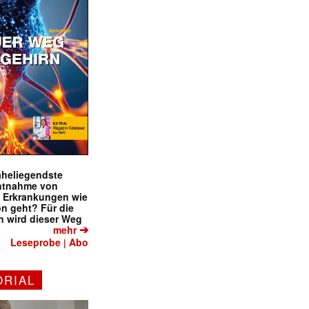
naheliegendste
ntnahme von
f Erkrankungen wie
on geht? Für die
 wird dieser Weg
➔
mehr
✕
Leseprobe
Abo
|
ORIAL