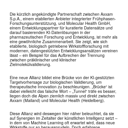
Die kürzlich angekündigte Partnerschaft zwischen Axxam
S.p.A., einem etablierten Anbieter integrierter Frühphasen-
Forschungsunterstützung, und Molecular Health GmbH,
einem Entwicklungspartner für kuratierte Datensätze und
darauf basierenden KI-Datenlösungen in der
pharmazeutischen Forschung und Entwicklung, ist mehr als
eine gewöhnliche Zusammenarbeit. Sie zeigt, wie sich
etablierte, biologisch getriebene Wirkstoffforschung mit
modernen, datengestützten Entwicklungsansätzen vereinen
lässt – ein Beispiel für das Aufbrechen der Trennung
zwischen präklinischer und klinischer
Zielmolekülvalidierung.
Eine neue Allianz bildet eine Brücke von der KI-gestützten
Targetvorhersage zur biologischen Validierung, um
therapeutische Innovation zu beschleunigen. „Brücke“ ist
dabei vielleicht das falsche Wort – „Tunnel“ träfe es besser,
liegen doch die Alpen ziemlich massiv und direkt zwischen
Axxam (Mailand) und Molecular Health (Heidelberg).
Diese Allianz wird deswegen hier näher beleuchtet, da sie
auf Synergien im Zeitalter der künstlichen Intelligenz setzt –
in dem von Machine Learning oft erwartet wird, dass neue
Wirkstoffe nur so heraussprudeln. Doch erfahrene