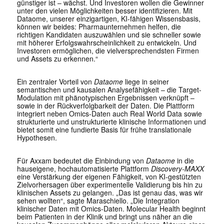
günstiger ist – wächst. Und Investoren wollen die Gewinner
unter den vielen Möglichkeiten besser identifizieren. Mit
Dataome, unserer einzigartigen, KI-fähigen Wissensbasis,
können wir beides: Pharmaunternehmen helfen, die
richtigen Kandidaten auszuwählen und sie schneller sowie
mit höherer Erfolgswahrscheinlichkeit zu entwickeln. Und
Investoren ermöglichen, die vielversprechendsten Firmen
und Assets zu erkennen.“
Ein zentraler Vorteil von
Dataome
liege in seiner
semantischen und kausalen Analysefähigkeit – die Target-
Modulation mit phänotypischen Ergebnissen verknüpft –
sowie in der Rückverfolgbarkeit der Daten. Die Plattform
integriert neben Omics-Daten auch Real World Data sowie
strukturierte und unstrukturierte klinische Informationen und
bietet somit eine fundierte Basis für frühe translationale
Hypothesen.
Für Axxam bedeutet die Einbindung von
Dataome
in die
hauseigene, hochautomatisierte Plattform
Discovery-MAXX
eine Verstärkung der eigenen Fähigkeit, von KI-gestützten
Zielvorhersagen über experimentelle Validierung bis hin zu
klinischen Assets zu gelangen. „Das ist genau das, was wir
sehen wollten“, sagte Maraschiello. „Die Integration
klinischer Daten mit Omics-Daten. Molecular Health beginnt
beim Patienten in der Klinik und bringt uns näher an die