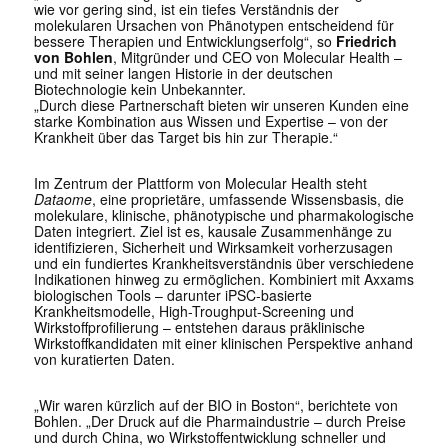
wie vor gering sind, ist ein tiefes Verständnis der
molekularen Ursachen von Phänotypen entscheidend für
bessere Therapien und Entwicklungserfolg“, so
Friedrich
von Bohlen
, Mitgründer und CEO von Molecular Health –
und mit seiner langen Historie in der deutschen
Biotechnologie kein Unbekannter.
„Durch diese Partnerschaft bieten wir unseren Kunden eine
starke Kombination aus Wissen und Expertise – von der
Krankheit über das Target bis hin zur Therapie.“
Im Zentrum der Plattform von Molecular Health steht
Dataome
, eine proprietäre, umfassende Wissensbasis, die
molekulare, klinische, phänotypische und pharmakologische
Daten integriert. Ziel ist es, kausale Zusammenhänge zu
identifizieren, Sicherheit und Wirksamkeit vorherzusagen
und ein fundiertes Krankheitsverständnis über verschiedene
Indikationen hinweg zu ermöglichen. Kombiniert mit Axxams
biologischen Tools – darunter iPSC-basierte
Krankheitsmodelle, High-Troughput-Screening und
Wirkstoffprofilierung – entstehen daraus präklinische
Wirkstoffkandidaten mit einer klinischen Perspektive anhand
von kuratierten Daten.
„Wir waren kürzlich auf der BIO in Boston“, berichtete von
Bohlen. „Der Druck auf die Pharmaindustrie – durch Preise
und durch China, wo Wirkstoffentwicklung schneller und