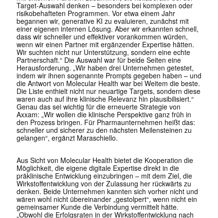
Target-Auswahl denken – besonders bei komplexen oder
risikobehafteten Programmen. Vor etwa einem Jahr
begannen wir, generative KI zu evaluieren, zunächst mit
einer eigenen internen Lösung. Aber wir erkannten schnell,
dass wir schneller und effektiver vorankommen würden,
wenn wir einen Partner mit ergänzender Expertise hätten.
Wir suchten nicht nur Unterstützung, sondern eine echte
Partnerschaft.“ Die Auswahl war für beide Seiten eine
Herausforderung. „Wir haben drei Unternehmen getestet,
indem wir ihnen sogenannte Prompts gegeben haben – und
die Antwort von Molecular Health war bei Weitem die beste.
Die Liste enthielt nicht nur neuartige Targets, sondern diese
waren auch auf ihre klinische Relevanz hin plausibilisiert.“
Genau das sei wichtig für die erneuerte Strategie von
Axxam: „Wir wollen die klinische Perspektive ganz früh in
den Prozess bringen. Für Pharmaunternehmen heißt das:
schneller und sicherer zu den nächsten Meilensteinen zu
gelangen“, ergänzt Maraschiello.
Aus Sicht von Molecular Health bietet die Kooperation die
Möglichkeit, die eigene digitale Expertise direkt in die
präklinische Entwicklung einzubringen – mit dem Ziel, die
Wirkstoffentwicklung von der Zulassung her rückwärts zu
denken. Beide Unternehmen kannten sich vorher nicht und
wären wohl nicht übereinander „gestolpert“, wenn nicht ein
gemeinsamer Kunde die Verbindung vermittelt hätte.
„Obwohl die Erfolgsraten in der Wirkstoffentwicklung nach