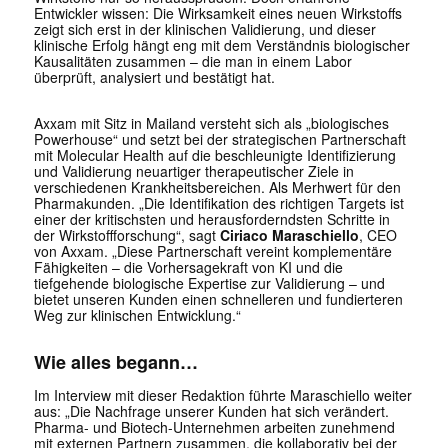
Entwickler wissen: Die Wirksamkeit eines neuen Wirkstoffs
zeigt sich erst in der klinischen Validierung, und dieser
klinische Erfolg hängt eng mit dem Verständnis biologischer
Kausalitäten zusammen – die man in einem Labor
überprüft, analysiert und bestätigt hat.
Axxam mit Sitz in Mailand versteht sich als „biologisches
Powerhouse“ und setzt bei der strategischen Partnerschaft
mit Molecular Health auf die beschleunigte Identifizierung
und Validierung neuartiger therapeutischer Ziele in
verschiedenen Krankheitsbereichen. Als Merhwert für den
Pharmakunden. „Die Identifikation des richtigen Targets ist
einer der kritischsten und herausforderndsten Schritte in
der Wirkstoffforschung“, sagt
Ciriaco Maraschiello
, CEO
von Axxam. „Diese Partnerschaft vereint komplementäre
Fähigkeiten – die Vorhersagekraft von KI und die
tiefgehende biologische Expertise zur Validierung – und
bietet unseren Kunden einen schnelleren und fundierteren
Weg zur klinischen Entwicklung.“
Wie alles begann…
Im Interview mit dieser Redaktion führte Maraschiello weiter
aus: „Die Nachfrage unserer Kunden hat sich verändert.
Pharma- und Biotech-Unternehmen arbeiten zunehmend
mit externen Partnern zusammen, die kollaborativ bei der