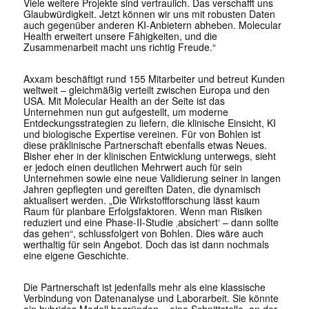
Viele weitere Projekte sind vertraulich. Das verschafft uns
Glaubwürdigkeit. Jetzt können wir uns mit robusten Daten
auch gegenüber anderen KI-Anbietern abheben. Molecular
Health erweitert unsere Fähigkeiten, und die
Zusammenarbeit macht uns richtig Freude.“
Axxam beschäftigt rund 155 Mitarbeiter und betreut Kunden
weltweit – gleichmäßig verteilt zwischen Europa und den
USA. Mit Molecular Health an der Seite ist das
Unternehmen nun gut aufgestellt, um moderne
Entdeckungsstrategien zu liefern, die klinische Einsicht, KI
und biologische Expertise vereinen. Für von Bohlen ist
diese präklinische Partnerschaft ebenfalls etwas Neues.
Bisher eher in der klinischen Entwicklung unterwegs, sieht
er jedoch einen deutlichen Mehrwert auch für sein
Unternehmen sowie eine neue Validierung seiner in langen
Jahren gepflegten und gereiften Daten, die dynamisch
aktualisert werden. „Die Wirkstoffforschung lässt kaum
Raum für planbare Erfolgsfaktoren. Wenn man Risiken
reduziert und eine Phase-II-Studie ‚absichert‘ – dann sollte
das gehen“, schlussfolgert von Bohlen. Dies wäre auch
werthaltig für sein Angebot. Doch das ist dann nochmals
eine eigene Geschichte.
Die Partnerschaft ist jedenfalls mehr als eine klassische
Verbindung von Datenanalyse und Laborarbeit. Sie könnte