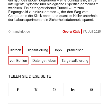
ein hybrides Modell begründen – eine Schnittstelle, an der
intelligente Systeme und biologische Expertise gemeinsam
✕
wachsen. Ein datengetriebener Tunnel – um zum
Eingangsbild zurückzukommen –, der den Weg vom
Computer in die Klinik ebnet und quasi im Keller unterhalb
der Laborexperimente ein Sicherheitsdatennetz spannt.
© |transkript.de
Georg Kääb
17. Juli 2025
Biotech
Digitalisierung
Hopp
präklinisch
von Bohlen
Datengetrieben
Targetvalidierung
TEILEN SIE DIESE SEITE