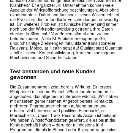
kausalen Zusammenhänge aller molekularen Akteure einer
Krankheit.“ Er ergänzte: „KI-Unternehmen können viele
Aspekte der Wirkstoffforschung beschleunigen. Aber ohne
experimentelle Daten und fachspezifisches Wissen fehlt oft
die Präzision, die für fundierte Entscheidungen notwendig
ist. Ein weiteres Problem ist: Klinische Partner sind immer
noch von der Wirkstoffentwicklung getrennt, ihre Daten
stecken in Silos fest.“ Von Bohlen stimmt dem zu und
betonte zudem: „Viele KI-Anbieter erzeugen große,
undurchsichtige Zielmengen mit unklarer translationeller
Relevanz. Molecular Health setzt auf Qualität statt Quantität
– mit klinischer Kontextualisierung, krankheitsbezogenen
Mechanismen und Sicherheitsdaten.“
Test bestanden und neue Kunden
gewonnen
Die Zusammenarbeit zeigt bereits Wirkung: Ein erstes
Pilotprojekt mit einem Biotech-/Pharmaunternehmen ist
angelaufen, das allgemeine Interesse wächst. „Wir haben
mit unserem gemeinsamen Angebot bereits Kontakt zu
mehreren Pharmaunternehmen aufgenommen und
erhalten viel Interesse und positives Feedback“, so
Maraschiello. „Unser Track Record als Axxam ist bekannt.
Wir haben Wirkstoffkandidaten geliefert, die es bis in die
Klinik geschafft haben – darunter mindestens fünf
Programme, die bis in Phase I oder II vorgedrungen sind.