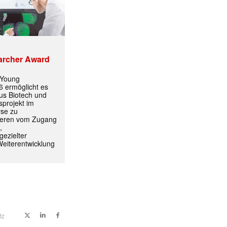
archer Award
 Young
 ermöglicht es
aus Biotech und
sprojekt im
yse zu
itieren vom Zugang
,
ezielter
Weiterentwicklung
tz