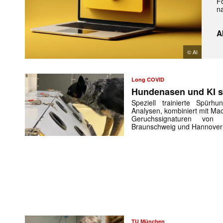
Fo
n
A
© AI
Long COVID
Hundenasen und KI s
Speziell trainierte Spürh
Analysen, kombiniert mit Ma
Geruchssignaturen vo
Braunschweig und Hannove
TU München