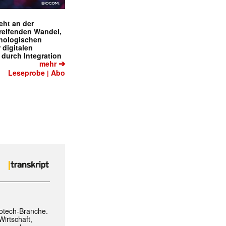
eht an der
greifenden Wandel,
hnologischen
r digitalen
 durch Integration
➔
mehr
Leseprobe
Abo
|
iotech-Branche.
irtschaft,