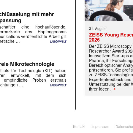
hlüsselung mit mehr
npassung
chaftler eine hochauflösende,
31. August
ferenzkarte des Hopfengenoms
ZEISS Young Rese
nications veröffentlichte Arbeit gilt
2026
netische …
Der ZEISS Microscopy
Researcher Award 2026
innovativen Start-ups 
Pharma, ihr Forschung
reie Mikrotechnologie
Bereich optischer Anal
präsentieren. Sie prof
tituts für Technologie (KIT) haben
zu ZEISS-Technologien
ahren entwickelt, mit dem sich
Expertenfeedback und g
d empfindliche Proben erstmals
Unterstützung bei der 
mrichtungen …
➔
ihrer Ideen.
Kontakt
Impressum
Datenschu