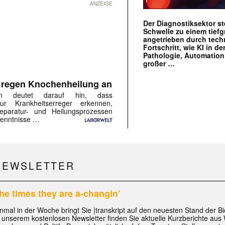
ANZEIGE
Der Diagnostiksektor st
Schwelle zu einem tief
angetrieben durch tec
Fortschritt, wie KI in de
Pathologie, Automation
großer …
 regen Knochenheilung an
ion deutet darauf hin, dass
ur Krankheitserreger erkennen,
paratur- und Heilungsprozessen
rkenntnisse …
NEWSLETTER
he times they are a-changin’
nmal in der Woche bringt Sie |transkript auf den neuesten Stand der B
 unserem kostenlosen Newsletter finden Sie aktuelle Kurzberichte aus W