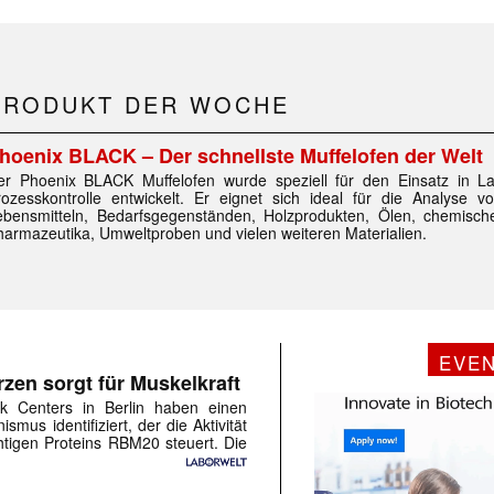
PRODUKT DER WOCHE
 |transkript-Newsletter jede Woche aktuell inf
hoenix BLACK – Der schnellste Muffelofen der Welt
er Phoenix BLACK Muffelofen wurde speziell für den Einsatz in L
rozesskontrolle entwickelt. Er eignet sich ideal für die Analyse vo
ebensmitteln, Bedarfsgegenständen, Holzprodukten, Ölen, chemisch
)
harmazeutika, Umweltproben und vielen weiteren Materialien.
EVE
zen sorgt für Muskelkraft
k Centers in Berlin haben einen
mus identifiziert, der die Aktivität
chtigen Proteins RBM20 steuert. Die