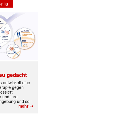
rial
eu gedacht
 entwickelt eine
herapie gegen
essiert
n und ihre
mgebung und soll
➔
mehr