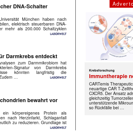
Adverto
ischer DNA-Schalter
Universität München haben nach
ilen, elektrisch steuerbaren DNA-
ber mehr als 200.000 Schaltzyklen
für Darmkrebs entdeckt
 Analysen zum Darmmikrobiom hat
akterien-Signatur von Darmkrebs
Krebsforschung
bnisse könnten langfristig die
Immuntherapie n
. Zudem …
CARTemis Therapeutics
neuartige CAR T-Zellt
CXCR5. Der Ansatz adr
gleichzeitig Tumorzelle
ochondrien bewahrt vor
unterstützende Mikrou
so Rückfälle bei …
 ein körpereigenes Protein als
 nach Herzinfarkt, Schlaganfall
utlich zu reduzieren. Grundlage ist
…