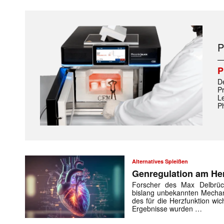
Mit dem
P
E-
D
Mail
P
L
(erforderlich
P
Alternatives Spleißen
Genregulation am Her
Forscher des Max Delbrüc
bislang unbekannten Mechanis
des für die Herzfunktion wi
Ergebnisse wurden …