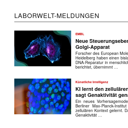
LABORWELT-MELDUNGEN
EMBL
Neue Steuerungseben
Golgi-Apparat
Forscher des European Molec
Heidelberg haben einen bis
DNA-Reparatur in menschlic
berichtet, übernimmt …
Künstliche Intelligenz
KI lernt den zelluläre
sagt Genaktivität ge
Ein neues Vorhersagemodell
Berliner Max-Planck-Instit
zellulären Kontext gelernt. 
Genaktivität …