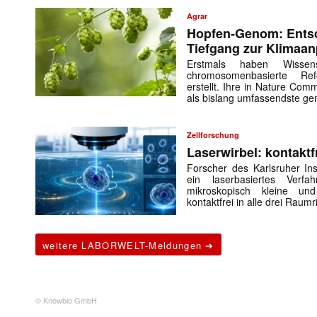
Agrar
Hopfen-Genom: Entsc
Tiefgang zur Klimaa
Erstmals haben Wissens
chromosomenbasierte Re
erstellt. Ihre in Nature Commu
als bislang umfassendste ge
Zellforschung
Laserwirbel: kontaktf
Forscher des Karlsruher Ins
ein laserbasiertes Verf
mikroskopisch kleine un
kontaktfrei in alle drei Rau
weitere LABORWELT-Meldungen ➔
© Knowbio GmbH