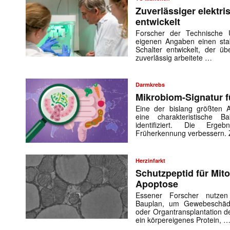
Zuverlässiger elektr
entwickelt
Forscher der Technische 
eigenen Angaben einen stab
Schalter entwickelt, der ü
zuverlässig arbeitete …
Darmkrebs
Mikrobiom-Signatur 
Eine der bislang größten
eine charakteristische B
identifiziert. Die Erge
Früherkennung verbessern
Herzinfarkt
Schutzpeptid für Mit
Apoptose
Essener Forscher nutzen
Bauplan, um Gewebeschäden
oder Organtransplantation de
ein körpereigenes Protein, 