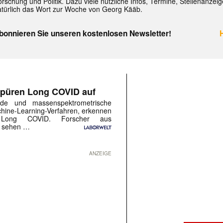
rschung und Politik. Dazu viele nützliche Infos, Termine, Stellenanzei
atürlich das Wort zur Woche von Georg Kääb.
bonnieren Sie unseren kostenlosen Newsletter!
püren Long COVID auf
unde und massenspektrometrische
chine-Learning-Verfahren, erkennen
n Long COVID. Forscher aus
r sehen …
ANZEIGE