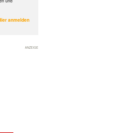
gen und
Hier anmelden
ANZEIGE
✕