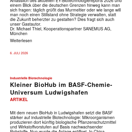
Anlässlich des aktuellen EY-Biotechnologiereports 2026 und
einem Blick über die deutschen Grenzen hinweg kann man
sich fragen: täglich grüßt das Murmeltier oder wie lange will
man noch einen Stillstand ohne Strategie verwalten, statt
die Zukunft beherzter zu gestalten? Dies fragt sich auch
unser Gastautor.
Dr. Michael Thiel, Kooperationspartner SANEMUS AG,
München
Weiterlesen
6. JULI 2026
Industrielle Biotechnologie
Kleiner BioHub im BASF-Chemie-
Universum Ludwigshafen
ARTIKEL
Mit dem neuen BioHub in Ludwigshafen setzt die BASF
stärker auf industrielle Biotechnologie: Mikroorganismen
produzieren dort künftig biologische Pflanzenschutzmittel
und Wirkstoffvorstufen auf Basis nachwachsender
Rohstoffe. Nun wurde die Anlage eröffnet. In China