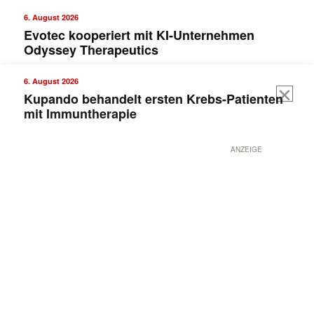
6. August 2026
Evotec kooperiert mit KI-Unternehmen
Odyssey Therapeutics
6. August 2026
Kupando behandelt ersten Krebs-Patienten
mit Immuntherapie
ANZEIGE
Mit dem |transkript-Newsletter
jede Woche aktuell informiert.
E-
Mail