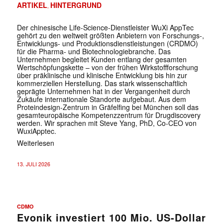
ARTIKEL
HINTERGRUND
,
Der chinesische Life-Science-Dienstleister WuXi AppTec
gehört zu den weltweit größten Anbietern von Forschungs-,
Entwicklungs- und Produktionsdienstleistungen (CRDMO)
für die Pharma- und Biotechnologiebranche. Das
Unternehmen begleitet Kunden entlang der gesamten
Wertschöpfungskette – von der frühen Wirkstoffforschung
über präklinische und klinische Entwicklung bis hin zur
kommerziellen Herstellung. Das stark wissenschaftlich
geprägte Unternehmen hat in der Vergangenheit durch
Zukäufe internationale Standorte aufgebaut. Aus dem
Proteindesign-Zentrum in Gräfelfing bei München soll das
gesamteuropäische Kompetenzzentrum für Drugdiscovery
werden. Wir sprachen mit Steve Yang, PhD, Co-CEO von
WuxiApptec.
Weiterlesen
13. JULI 2026
CDMO
Evonik investiert 100 Mio. US-Dollar