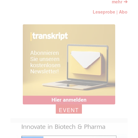
➔
mehr
Leseprobe
Abo
|
EVENT