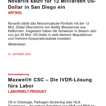
Novartis kauft für 12 Milliarden US-
Dollar in San Diego ein
ARTIKEL
Novartis stärkt das Neuromuskular-Portfolio mit der 12
Mrd.-Dollar-Übernahme von Avidity Biosciences aus
Kalifornien. Insgesamt haben die Schweizer in diesem Jahr
nun gut 35 Mrd. US-Dollar in viele kleinere Akquisitionen
und mehrere Kooperationsdeals investiert.
Weiterlesen
27. OKTOBER 2025
Automatisierung
Maxwell® CSC – Die IVDR-Lösung
fürs Labor
LABORWELT-PRODUKT
Ob in Onkologie, Pathogen-Screening oder HLA-
Typisierung – die sichere Extraktion von DNA und RNA ist