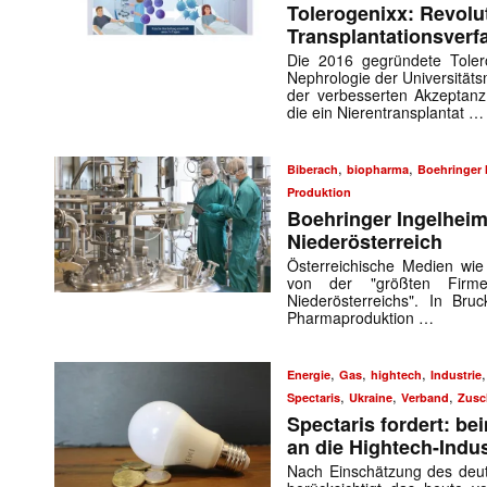
Tolerogenixx: Revolu
Transplantationsverf
Die 2016 gegründete Tole
Nephrologie der Universität
der verbesserten Akzeptan
die ein Nierentransplantat …
,
,
Biberach
biopharma
Boehringer 
Produktion
Boehringer Ingelheim:
Niederösterreich
Österreichische Medien wie
von der "größten Firmen
Niederösterreichs". In Bru
Pharmaproduktion …
,
,
,
Energie
Gas
hightech
Industrie
,
,
,
Spectaris
Ukraine
Verband
Zusc
Spectaris fordert: be
an die Hightech-Indu
Nach Einschätzung des deut