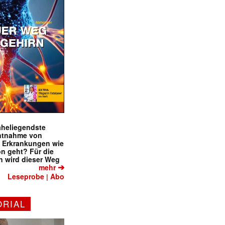
naheliegendste
ntnahme von
f Erkrankungen wie
on geht? Für die
 wird dieser Weg
➔
mehr
Leseprobe
Abo
|
ORIAL