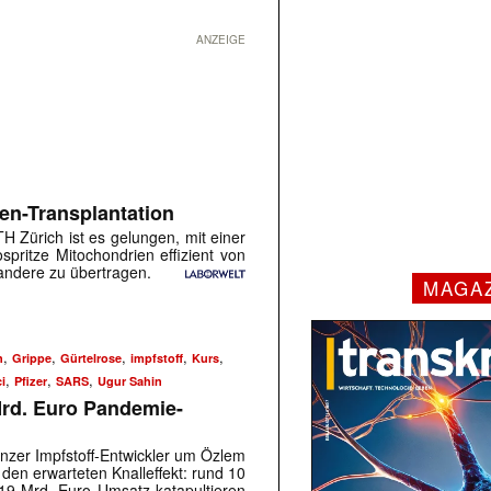
ANZEIGE
len-Transplantation
H Zürich ist es gelungen, mit einer
spritze Mitochondrien effizient von
 andere zu übertragen.
MAGA
,
,
,
,
,
n
Grippe
Gürtelrose
impfstoff
Kurs
,
,
,
i
Pfizer
SARS
Ugur Sahin
rd. Euro Pandemie-
nzer Impfstoff-Entwickler um Özlem
den erwarteten Knalleffekt: rund 10
19 Mrd. Euro Umsatz katapultieren