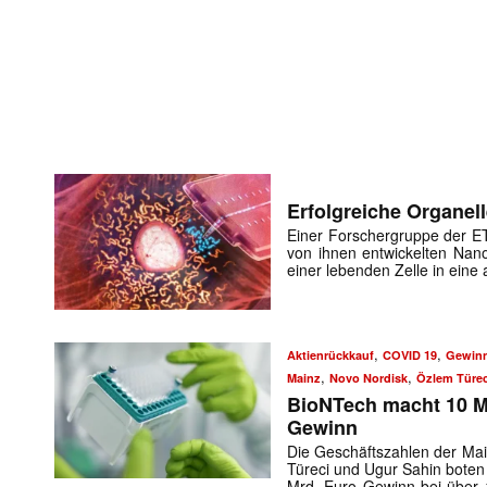
Erfolgreiche Organel
Einer Forschergruppe der ET
von ihnen entwickelten Nano
einer lebenden Zelle in eine
,
,
Aktienrückkauf
COVID 19
Gewin
,
,
Mainz
Novo Nordisk
Özlem Türec
BioNTech macht 10 M
Gewinn
Die Geschäftszahlen der Mai
Türeci und Ugur Sahin boten 
Mrd. Euro Gewinn bei über 