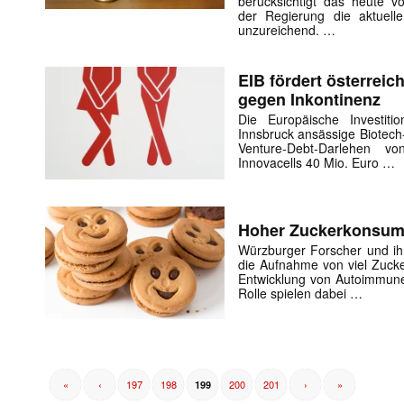
berücksichtigt das heute vo
der Regierung die aktuelle
unzureichend. …
EIB fördert österrei
gegen Inkontinenz
Die Europäische Investiti
Innsbruck ansässige Biotech
Venture-Debt-Darlehen 
Innovacells 40 Mio. Euro …
Hoher Zuckerkonsum
Würzburger Forscher und ih
die Aufnahme von viel Zuck
Entwicklung von Autoimmuner
Rolle spielen dabei …
«
‹
197
198
200
201
›
»
199