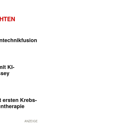
CHTEN
ntechnikfusion
it KI-
ssey
 ersten Krebs-
untherapie
ANZEIGE