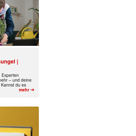
ungel |
m Experten
 mehr – und deine
 Kannst du es
➔
mehr
✕