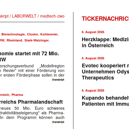
skript
/
LABORWELT
/
medtech-zwo
TICKERNACHRI
6. August 2026
,
,
,
,
Biotechnologie
Cluster
Kohlerevier
Herzklappe: Medizi
,
,
,
RW
Rheinland
Stark-Watzinger
in Österreich
omie startet mit 72 Mio.
NRW
6. August 2026
Evotec kooperiert m
rschungsverbund „Modellregion
 Revier“ mit einer Förderung von
Unternehmen Ody
er ersten Förderphase sollen in der
Therapeutics
6. August 2026
,
rreich
Pharma
Kupando behandelt
erreichs Pharmalandschaft
Patienten mit Imm
in neues 50 Mio. Euro schweres
raktivitätssteigerung" als Pharma-
t. In dem Programm können auch