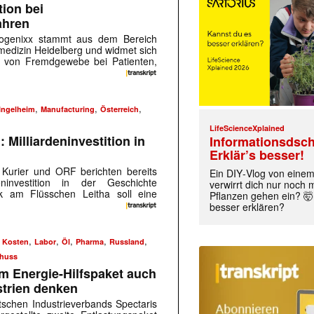
tion bei
ahren
rogenixx stammt aus dem Bereich
smedizin Heidelberg und widmet sich
z von Fremdgewebe bei Patienten,
,
,
,
Ingelheim
Manufacturing
Österreich
LifeScienceXplained
 Milliardeninvestition in
Informationsdsch
Erklär’s besser!
 Kurier und ORF berichten bereits
Ein DIY‑Vlog von eine
investition in der Geschichte
verwirrt dich nur noch
ck am Flüsschen Leitha soll eine
Pflanzen gehen ein? 🤯
besser erklären?
,
,
,
,
,
,
Kosten
Labor
Öl
Pharma
Russland
huss
im Energie-Hilfspaket auch
strien denken
schen Industrieverbands Spectaris