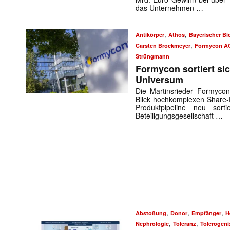
das Unternehmen …
,
,
Antikörper
Athos
Bayerischer Bi
,
Carsten Brockmeyer
Formycon A
Strüngmann
Formycon sortiert si
Universum
Die Martinsrieder Formyco
Blick hochkomplexen Share-D
Produktpipeline neu sor
Beteiligungsgesellschaft …
,
,
,
Abstoßung
Donor
Empfänger
H
,
,
Nephrologie
Toleranz
Tolerogeni