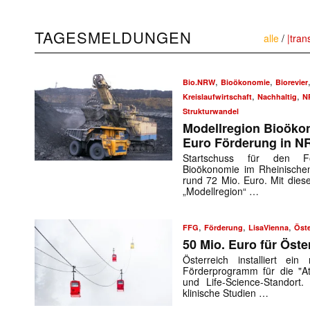
TAGESMELDUNGEN
alle
/
|tran
,
,
Bio.NRW
Bioökonomie
Biorevier
,
,
Kreislaufwirtschaft
Nachhaltig
N
Strukturwandel
Modellregion Bioökon
Euro Förderung in 
Startschuss für den Fo
Bioökonomie im Rheinischen
rund 72 Mio. Euro. Mit dies
„Modellregion“ …
,
,
,
FFG
Förderung
LisaVienna
Öste
50 Mio. Euro für Öst
Österreich installiert e
Förderprogramm für die "Att
und Life-Science-Standor
klinische Studien …