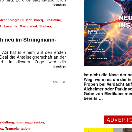
,
,
,
otechnologie Cluster
Bioeq
Biosimilar
,
,
,
,
G
Lucentis
Martinsried
Stellara
ch neu im Strüngmann-
n AG hat in einem auf den ersten
eal die Anteilseignerschaft an der
tiert. In diesem Zuge wird die
Ist nicht die Nase der 
Weg, wenn es um die E
ANZEIGE
Proben bei Verdacht au
Alzheimer oder Parkins
Gabe von Medikamenten
bereits …
ADVERT
,
,
eidelberg
Imunsuppression
,
xx
Transplantation