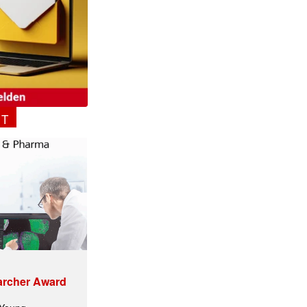
NT
archer Award