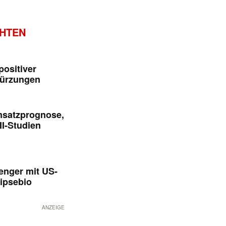
CHTEN
positiver
kürzungen
msatzprognose,
II-Studien
enger mit US-
ipsebio
ANZEIGE