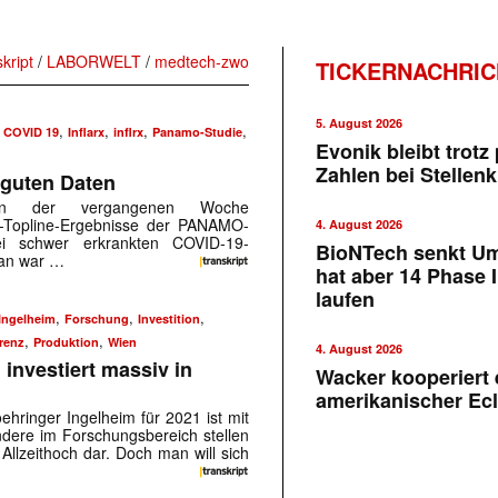
skript
/
LABORWELT
/
medtech-zwo
TICKERNACHRI
5. August 2026
,
,
,
,
,
COVID 19
Inflarx
inflrx
Panamo-Studie
Evonik bleibt trotz 
Zahlen bei Stellen
 guten Daten
te in der vergangenen Woche
I-Topline-Ergebnisse der PANAMO-
4. August 2026
ei schwer erkrankten COVID-19-
BioNTech senkt U
ran war …
hat aber 14 Phase I
laufen
,
,
,
Ingelheim
Forschung
Investition
,
,
renz
Produktion
Wien
4. August 2026
investiert massiv in
Wacker kooperiert 
amerikanischer Ecl
ehringer Ingelheim für 2021 ist mit
dere im Forschungsbereich stellen
Allzeithoch dar. Doch man will sich