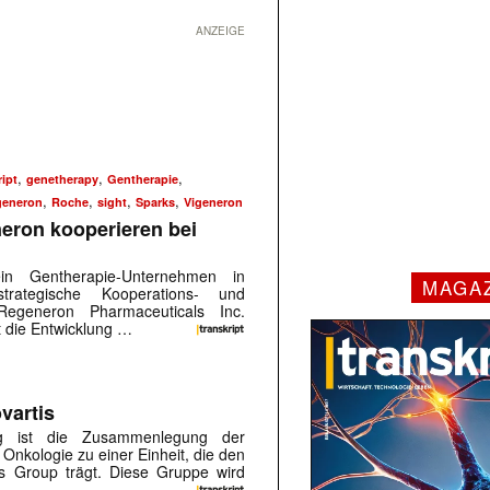
ANZEIGE
,
,
,
ipt
genetherapy
Gentherapie
,
,
,
,
generon
Roche
sight
Sparks
Vigeneron
eron kooperieren bei
n Gentherapie-Unternehmen in
MAGA
trategische Kooperations- und
Regeneron Pharmaceuticals Inc.
t die Entwicklung …
vartis
ng ist die Zusammenlegung der
Onkologie zu einer Einheit, die den
s Group trägt. Diese Gruppe wird
…