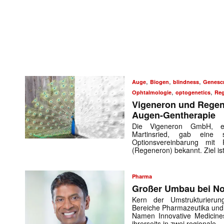
,
,
,
Auge
Biogen
blindness
Genescr
,
,
Ophtalmologie
optogenetics
Re
Vigeneron und Regen
Augen-Gentherapie
Die Vigeneron GmbH, ei
Martinsried, gab eine s
Optionsvereinbarung mit 
(Regeneron) bekannt. Ziel is
Pharma
Großer Umbau bei No
Kern der Umstrukturieru
Bereiche Pharmazeutika und 
Namen Innovative Medicine
ihrerseits in zwei regionale 