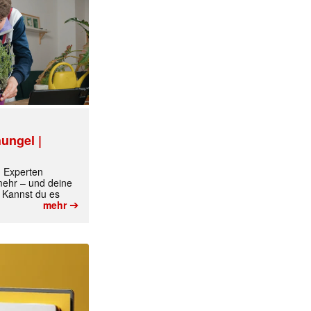
ungel |
m Experten
 mehr – und deine
 Kannst du es
➔
mehr