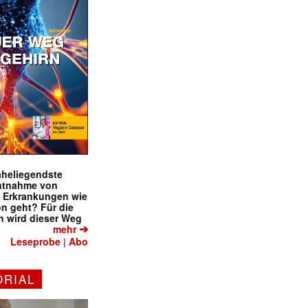
naheliegendste
ntnahme von
f Erkrankungen wie
on geht? Für die
 wird dieser Weg
➔
mehr
Leseprobe
Abo
|
ORIAL
✕