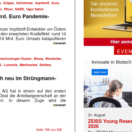
,
,
,
,
,
n
Grippe
Gürtelrose
impfstoff
Kurs
,
,
,
i
Pfizer
SARS
Ugur Sahin
rd. Euro Pandemie-
nzer Impfstoff-Entwickler um Özlem
den erwarteten Knalleffekt: rund 10
19 Mrd. Euro Umsatz katapultieren
EVE
,
,
,
otechnologie Cluster
Bioeq
Biosimilar
,
,
,
,
 |transkript-Newsletter jede Woche aktuell inf
G
Lucentis
Martinsried
Stellara
ch neu im Strüngmann-
)
n AG hat in einem auf den ersten
eal die Anteilseignerschaft an der
tiert. In diesem Zuge wird die
31. August
ZEISS Young Rese
2026
Seite 198 von 206