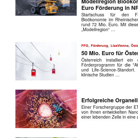
Modellregion Bioökon
Euro Förderung in 
Startschuss für den Fo
Bioökonomie im Rheinischen
rund 72 Mio. Euro. Mit dies
„Modellregion“ …
,
,
,
FFG
Förderung
LisaVienna
Öste
50 Mio. Euro für Öst
Österreich installiert e
Förderprogramm für die "Att
und Life-Science-Standor
klinische Studien …
Erfolgreiche Organel
Einer Forschergruppe der ET
von ihnen entwickelten Nano
einer lebenden Zelle in eine