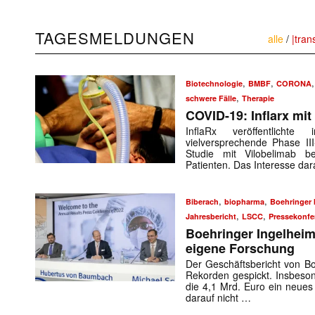
TAGESMELDUNGEN
alle
/
|tran
,
,
Biotechnologie
BMBF
CORONA
,
schwere Fälle
Therapie
COVID-19: Inflarx mit
InflaRx veröffentlich
vielversprechende Phase II
Studie mit Vilobelimab b
Patienten. Das Interesse da
,
,
Biberach
biopharma
Boehringer 
,
,
Jahresbericht
LSCC
Pressekonfe
Boehringer Ingelheim 
eigene Forschung
Der Geschäftsbericht von Bo
Rekorden gespickt. Insbeson
die 4,1 Mrd. Euro ein neues 
darauf nicht …