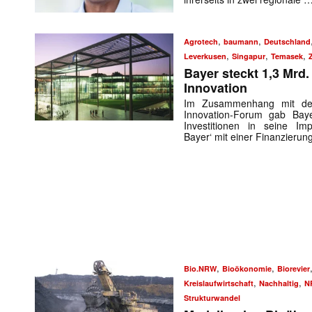
,
,
Agrotech
baumann
Deutschland
,
,
,
Leverkusen
Singapur
Temasek
Bayer steckt 1,3 Mrd.
Innovation
Im Zusammenhang mit dem
Innovation-Forum gab Bay
Investitionen in seine Imp
Bayer‘ mit einer Finanzieru
,
,
Bio.NRW
Bioökonomie
Biorevier
,
,
Kreislaufwirtschaft
Nachhaltig
N
Strukturwandel