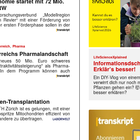
omie startet mit 72 Mio.
NRW
rschungsverbund „Modellregion
 Revier“ mit einer Förderung von
er ersten Förderphase sollen in der
,
rreich
Pharma
erreichs Pharmalandschaft
LifeScienceXplained
in neues 50 Mio. Euro schweres
Informationsdsch
raktivitätssteigerung" als Pharma-
Erklär’s besser!
t. In dem Programm können auch
Ein DIY‑Vlog von eine
verwirrt dich nur noch
Pflanzen gehen ein? 🤯
besser erklären?
len-Transplantation
H Zürich ist es gelungen, mit einer
spritze Mitochondrien effizient von
 andere zu übertragen.