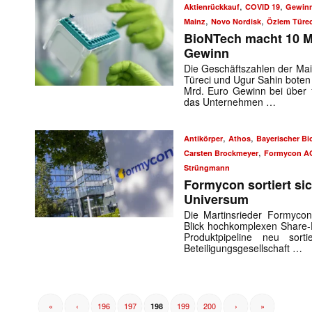
,
,
Aktienrückkauf
COVID 19
Gewin
,
,
Mainz
Novo Nordisk
Özlem Türec
BioNTech macht 10 M
Gewinn
Die Geschäftszahlen der Mai
Türeci und Ugur Sahin boten 
Mrd. Euro Gewinn bei über 
das Unternehmen …
,
,
Antikörper
Athos
Bayerischer Bi
,
Mit dem
Carsten Brockmeyer
Formycon A
Strüngmann
Formycon sortiert si
E-
Universum
Mail
(erforderlich
Die Martinsrieder Formyco
Blick hochkomplexen Share-D
Produktpipeline neu sor
Beteiligungsgesellschaft …
«
‹
196
197
199
200
›
»
198