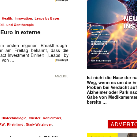
,
,
,
,
Health
Innovation
Leaps by Bayer
Zell- und Gentherapie
 Euro in externe
 ersten eigenen Breakthrough-
er am Freitag bekannt, dass die
act-Investment-Einheit ‚Leaps by
ng von …
ANZEIGE
Ist nicht die Nase der 
Weg, wenn es um die E
Proben bei Verdacht au
Alzheimer oder Parkins
Gabe von Medikamenten
bereits …
,
,
,
,
Biotechnologie
Cluster
Kohlerevier
ADVERT
,
,
,
RW
Rheinland
Stark-Watzinger