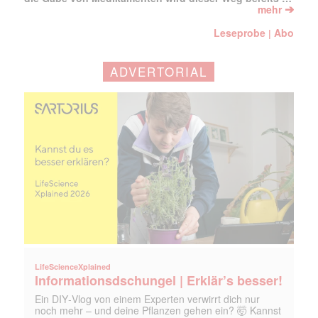
➔
mehr
Leseprobe
Abo
|
ADVERTORIAL
LifeScienceXplained
Informationsdschungel | Erklär’s besser!
Ein DIY‑Vlog von einem Experten verwirrt dich nur
noch mehr – und deine Pflanzen gehen ein? 🤯 Kannst