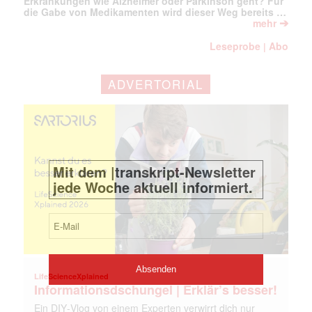
Erkrankungen wie Alzheimer oder Parkinson geht? Für
die Gabe von Medikamenten wird dieser Weg bereits …
➔
mehr
Leseprobe
Abo
|
ADVERTORIAL
LifeScienceXplained
Informationsdschungel | Erklär’s besser!
Ein DIY‑Vlog von einem Experten verwirrt dich nur