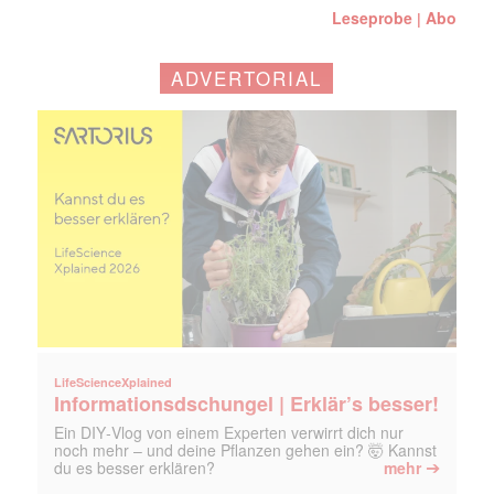
Leseprobe
Abo
|
ADVERTORIAL
LifeScienceXplained
Informationsdschungel | Erklär’s besser!
Ein DIY‑Vlog von einem Experten verwirrt dich nur
noch mehr – und deine Pflanzen gehen ein? 🤯 Kannst
➔
du es besser erklären?
mehr