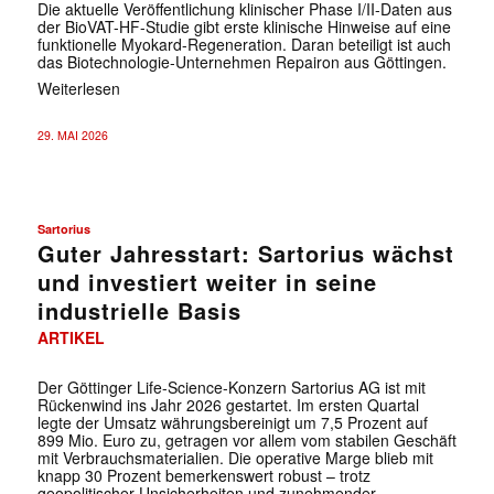
Die aktuelle Veröffentlichung klinischer Phase I/II-Daten aus
der BioVAT-HF-Studie gibt erste klinische Hinweise auf eine
funktionelle Myokard-Regeneration. Daran beteiligt ist auch
das Biotechnologie-Unternehmen Repairon aus Göttingen.
Weiterlesen
29. MAI 2026
Sartorius
Guter Jahresstart: Sartorius wächst
und investiert weiter in seine
industrielle Basis
ARTIKEL
Der Göttinger Life-Science-Konzern Sartorius AG ist mit
Rückenwind ins Jahr 2026 gestartet. Im ersten Quartal
legte der Umsatz währungsbereinigt um 7,5 Prozent auf
899 Mio. Euro zu, getragen vor allem vom stabilen Geschäft
mit Verbrauchsmaterialien. Die operative Marge blieb mit
knapp 30 Prozent bemerkenswert robust – trotz
geopolitischer Unsicherheiten und zunehmender