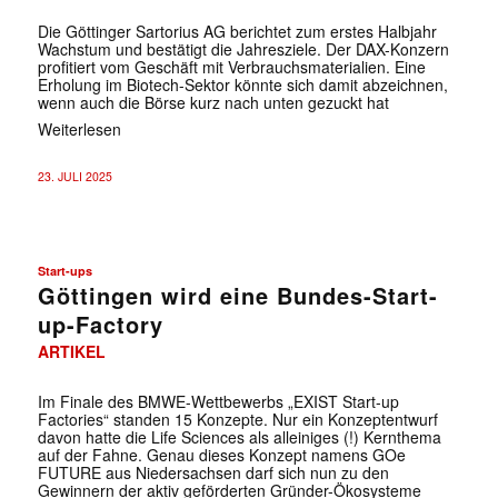
Die Göttinger Sartorius AG berichtet zum erstes Halbjahr
Wachstum und bestätigt die Jahresziele. Der DAX-Konzern
profitiert vom Geschäft mit Verbrauchsmaterialien. Eine
Erholung im Biotech-Sektor könnte sich damit abzeichnen,
wenn auch die Börse kurz nach unten gezuckt hat
Weiterlesen
23. JULI 2025
Start-ups
Göttingen wird eine Bundes-Start-
up-Factory
ARTIKEL
Im Finale des BMWE-Wettbewerbs „EXIST Start-up
Factories“ standen 15 Konzepte. Nur ein Konzeptentwurf
davon hatte die Life Sciences als alleiniges (!) Kernthema
auf der Fahne. Genau dieses Konzept namens GOe
FUTURE aus Niedersachsen darf sich nun zu den
Gewinnern der aktiv geförderten Gründer-Ökosysteme