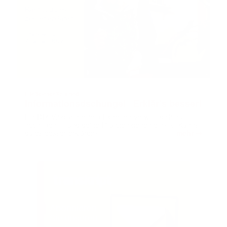
LifeScienceXplained
Informationsdschungel | Erklär’s besser!
Ein DIY‑Vlog von einem Experten verwirrt dich nur
noch mehr – und deine Pflanzen gehen ein? 🤯 Kannst
➔
du es besser erklären?
mehr