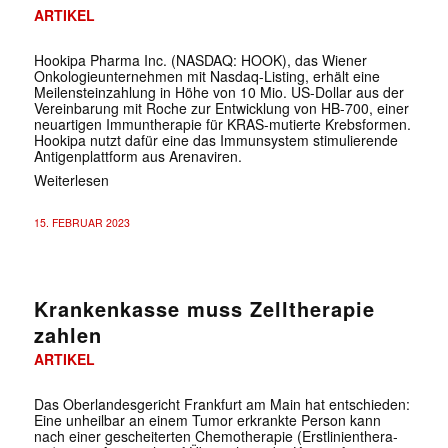
ARTIKEL
Hookipa Pharma Inc. (NASDAQ: HOOK), das Wiener
Onkologieunternehmen mit Nasdaq-Listing, erhält eine
Meilensteinzahlung in Höhe von 10 Mio. US-Dollar aus der
Vereinbarung mit Roche zur Entwicklung von HB-700, einer
neuartigen Immuntherapie für KRAS-mutierte Krebsformen.
Hookipa nutzt dafür eine das Immunsystem stimulierende
Antigenplattform aus Arenaviren.
Weiterlesen
15. FEBRUAR 2023
Krankenkasse muss Zelltherapie
zahlen
ARTIKEL
Das Oberlandesgericht Frankfurt am Main hat entschieden:
Eine un­heil­bar an einem Tumor er­krank­te Per­son kann
nach einer ge­schei­ter­ten Che­mo­the­ra­pie (Erst­li­ni­en­the­ra­