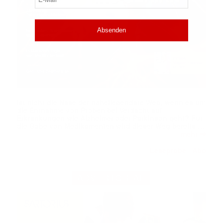
Mail
(erforderlich)
Ist nicht die Nase der naheliegendste Weg, wenn es um
die Entnahme von Proben bei Verdacht auf
Erkrankungen wie Alzheimer oder Parkinson geht? Für
die Gabe von Medikamenten wird dieser Weg bereits …
➔
mehr
Leseprobe
Abo
|
ADVERTORIAL