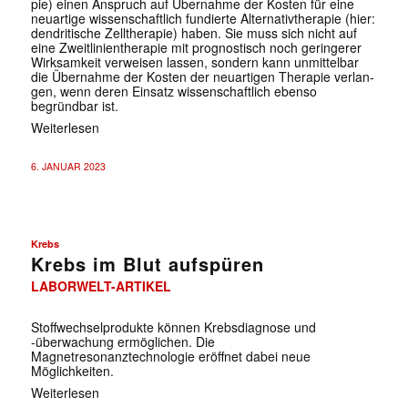
pie) einen An­spruch auf Über­nah­me der Kos­ten für eine
neu­ar­ti­ge wis­sen­schaft­lich fun­dier­te Al­ter­na­tiv­the­ra­pie (hier:
den­dri­ti­sche Zell­the­ra­pie) haben. Sie muss sich nicht auf
eine Zweit­li­ni­en­the­ra­pie mit pro­gnos­tisch noch ge­rin­ge­rer
Wirk­sam­keit ver­wei­sen las­sen, son­dern kann un­mit­tel­bar
die Über­nah­me der Kos­ten der neu­ar­ti­gen The­ra­pie ver­lan­
gen, wenn deren Einsatz wissenschaftlich ebenso
begründbar ist.
Weiterlesen
6. JANUAR 2023
Krebs
Krebs im Blut aufspüren
LABORWELT-ARTIKEL
Stoffwechselprodukte können Krebsdiagnose und
-überwachung ermöglichen. Die
Magnetresonanztechnologie eröffnet dabei neue
Möglichkeiten.
Weiterlesen