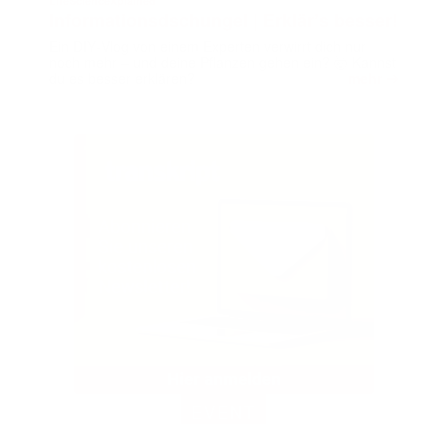
LifeScienceXplained
Informationsdschungel | Erklär’s besser!
Ein DIY‑Vlog von einem Experten verwirrt dich nur
noch mehr – und deine Pflanzen gehen ein? 🤯 Kannst
➔
du es besser erklären?
mehr
EVENT