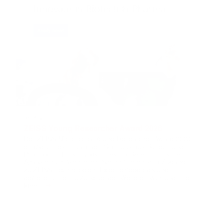
31. August
ZEISS Young Researcher Award 2026
Der ZEISS Microscopy Young Researcher Award 2026
ermöglicht es innovativen Start-ups aus Biotech und
Pharma, ihr Forschungsprojekt im Bereich optischer
Analyse zu präsentieren. Sie profitieren vom Zugang
zu ZEISS-Technologien, Expertenfeedback und
gezielter Unterstützung bei der Weiterentwicklung ihrer
➔
Ideen.