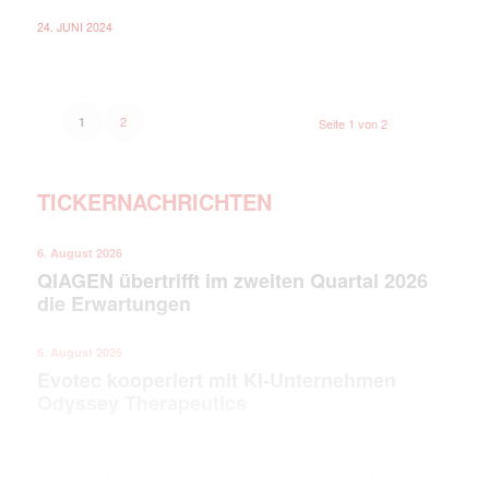
24. JUNI 2024
2
1
Seite 1 von 2
TICKERNACHRICHTEN
6. August 2026
QIAGEN übertrifft im zweiten Quartal 2026
die Erwartungen
6. August 2026
Evotec kooperiert mit KI-Unternehmen
Odyssey Therapeutics
5. August 2026
Evonik bleibt trotz positiver Zahlen bei