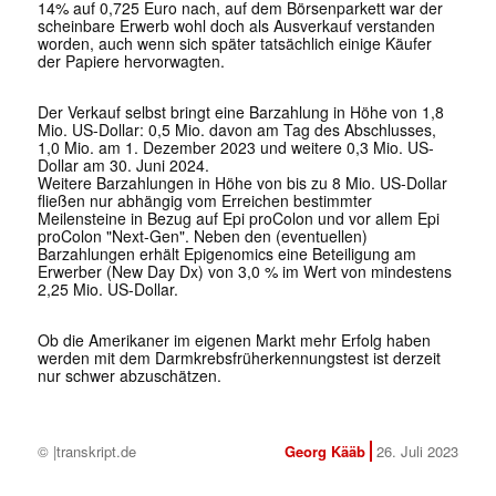
14% auf 0,725 Euro nach, auf dem Börsenparkett war der
scheinbare Erwerb wohl doch als Ausverkauf verstanden
worden, auch wenn sich später tatsächlich einige Käufer
der Papiere hervorwagten.
Der Verkauf selbst bringt eine Barzahlung in Höhe von 1,8
Mio. US-Dollar: 0,5 Mio. davon am Tag des Abschlusses,
1,0 Mio. am 1. Dezember 2023 und weitere 0,3 Mio. US-
Dollar am 30. Juni 2024.
Weitere Barzahlungen in Höhe von bis zu 8 Mio. US-Dollar
fließen nur abhängig vom Erreichen bestimmter
Meilensteine in Bezug auf Epi proColon und vor allem Epi
proColon "Next-Gen". Neben den (eventuellen)
Barzahlungen erhält Epigenomics eine Beteiligung am
Erwerber (New Day Dx) von 3,0 % im Wert von mindestens
2,25 Mio. US-Dollar.
Ob die Amerikaner im eigenen Markt mehr Erfolg haben
werden mit dem Darmkrebsfrüherkennungstest ist derzeit
nur schwer abzuschätzen.
© |transkript.de
Georg Kääb
26. Juli 2023