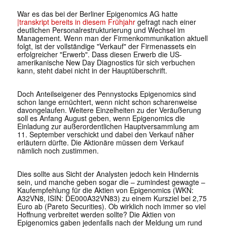
War es das bei der Berliner Epigenomics AG hatte
|
transkript
bereits in diesem Frühjahr
gefragt nach einer
deutlichen Personalrestrukturierung und Wechsel im
Management. Wenn man der Firmenkommunikation aktuell
folgt, ist der vollständige "Verkauf" der Firmenassets ein
erfolgreicher "Erwerb". Dass diesen Erwerb die US-
amerikanische New Day Diagnostics für sich verbuchen
kann, steht dabei nicht in der Hauptüberschrift.
Doch Anteilseigener des Pennystocks Epigenomics sind
schon lange ernüchtert, wenn nicht schon scharenweise
davongelaufen. Weitere Einzelheiten zu der Veräußerung
soll es Anfang August geben, wenn Epigenomics die
Einladung zur außerordentlichen Hauptversammlung am
11. September verschickt und dabei den Verkauf näher
erläutern dürfte. Die Aktionäre müssen dem Verkauf
nämlich noch zustimmen.
Dies sollte aus Sicht der Analysten jedoch kein Hindernis
sein, und manche geben sogar die – zumindest gewagte –
Kaufempfehlung für die Aktien von Epigenomics (WKN:
A32VN8, ISIN: DE000A32VN83) zu einem Kursziel bei 2,75
Euro ab (Pareto Securities). Ob wirklich noch immer so viel
Hoffnung verbreitet werden sollte? Die Aktien von
Epigenomics gaben jedenfalls nach der Meldung um rund