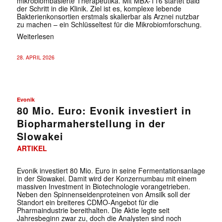
mikrobiombasierte Therapeutika. Mit MBX-116 startet bald
der Schritt in die Klinik. Ziel ist es, komplexe lebende
Bakterienkonsortien erstmals skalierbar als Arznei nutzbar
zu machen – ein Schlüsseltest für die Mikrobiomforschung.
Weiterlesen
28. APRIL 2026
Evonik
80 Mio. Euro: Evonik investiert in
Biopharmaherstellung in der
Slowakei
ARTIKEL
Evonik investiert 80 Mio. Euro in seine Fermentationsanlage
in der Slowakei. Damit wird der Konzernumbau mit einem
massiven Investment in Biotechnologie vorangetrieben.
Neben den Spinnenseidenproteinen von Amsilk soll der
Standort ein breiteres CDMO-Angebot für die
Pharmaindustrie bereithalten. Die Aktie legte seit
Jahresbeginn zwar zu, doch die Analysten sind noch