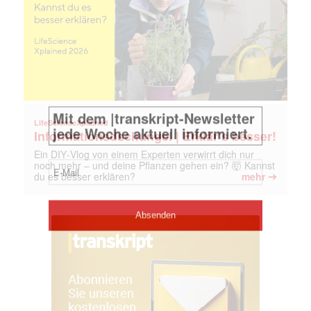
LifeScienceXplained
Informationsdschungel | Erklär’s besser!
Ein DIY‑Vlog von einem Experten verwirrt dich nur
noch mehr – und deine Pflanzen gehen ein? 🤯 Kannst
➔
du es besser erklären?
mehr