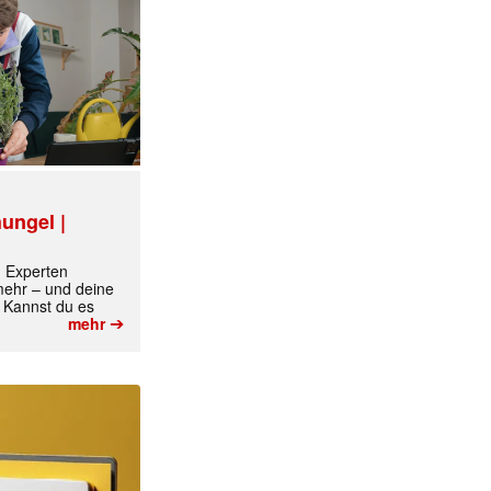
ungel |
m Experten
 mehr – und deine
✕
 Kannst du es
➔
mehr