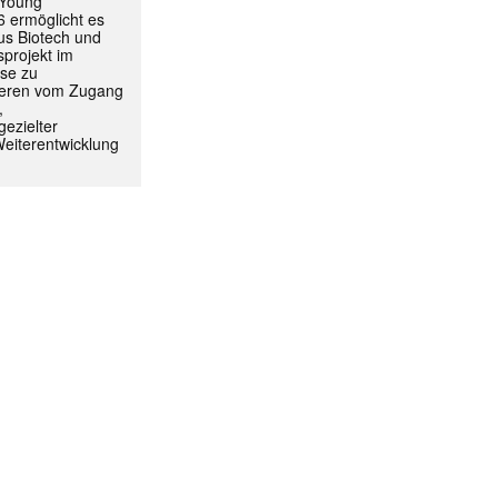
 Young
 ermöglicht es
aus Biotech und
projekt im
yse zu
itieren vom Zugang
,
ezielter
Weiterentwicklung
ormiert.