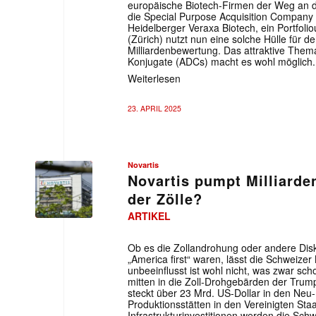
europäische Biotech-Firmen der Weg an 
die Special Purpose Acquisition Company 
Heidelberger Veraxa Biotech, ein Portfol
(Zürich) nutzt nun eine solche Hülle für 
Milliardenbewertung. Das attraktive Thema
Konjugate (ADCs) macht es wohl möglich.
Weiterlesen
23. APRIL 2025
Novartis
Novartis pumpt Milliard
der Zölle?
ARTIKEL
Mit dem
Ob es die Zollandrohung oder andere Dis
„America first“ waren, lässt die Schweizer
E-
unbeeinflusst ist wohl nicht, was zwar sch
Mail
mitten in die Zoll-Drohgebärden der Trump
(erforderlich
steckt über 23 Mrd. US-Dollar in den Neu
Produktionsstätten in den Vereinigten St
Infrastrukturinvestitionen werden die Sc