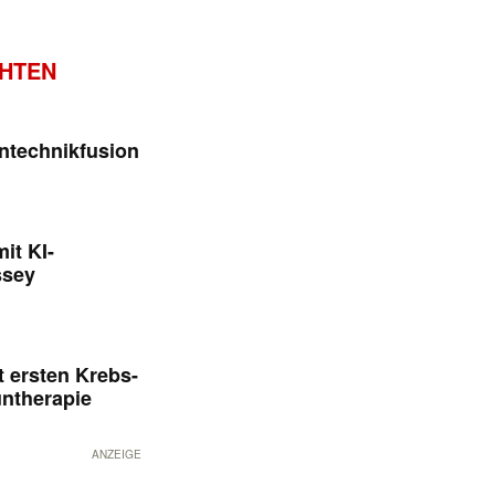
CHTEN
ntechnikfusion
it KI-
ssey
 ersten Krebs-
untherapie
ANZEIGE