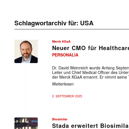
Schlagwortarchiv für:
USA
Merck KGaA
Neuer CMO für Healthcar
PERSONALIA
Merck KGaA
Dr. David Weinreich wurde Anfang Septe
Leiter und Chief Medical Officer des Unt
der Merck KGaA ernannt. Er nimmt seine Tät
Weiterlesen
2. SEPTEMBER 2025
Biosimilar
Stada erweitert Biosimil