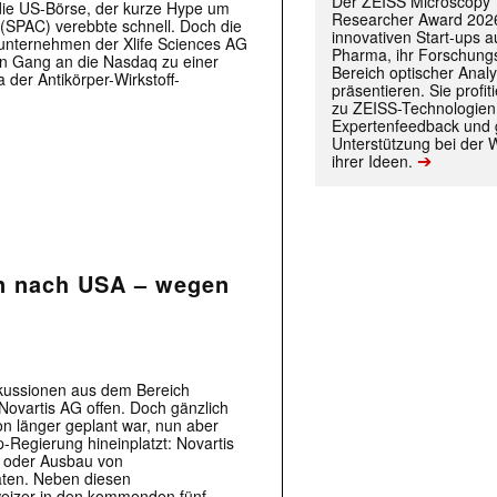
Der ZEISS Microscopy
die US-Börse, der kurze Hype um
Researcher Award 2026
(SPAC) verebbte schnell. Doch die
innovativen Start-ups 
iounternehmen der Xlife Sciences AG
Pharma, ihr Forschungs
den Gang an die Nasdaq zu einer
Bereich optischer Anal
 der Antikörper-Wirkstoff-
präsentieren. Sie prof
zu ZEISS-Technologien
Expertenfeedback und g
Unterstützung bei der 
➔
ihrer Ideen.
en nach USA – wegen
 |transkript-Newsletter jede Woche aktuell inf
kussionen aus dem Bereich
 Novartis AG offen. Doch gänzlich
on länger geplant war, nun aber
-Regierung hineinplatzt: Novartis
)
- oder Ausbau von
aaten. Neben diesen
hweizer in den kommenden fünf