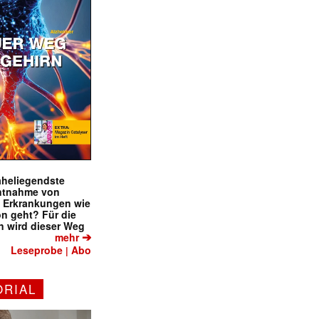
naheliegendste
ntnahme von
f Erkrankungen wie
on geht? Für die
 wird dieser Weg
➔
mehr
Leseprobe
Abo
|
ORIAL