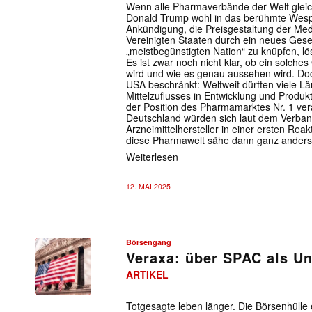
Wenn alle Pharmaverbände der Welt gleic
Donald Trump wohl in das berühmte Wesp
Ankündigung, die Preisgestaltung der Me
Vereinigten Staaten durch ein neues Gese
„meistbegünstigten Nation“ zu knüpfen, lö
Es ist zwar noch nicht klar, ob ein solche
wird und wie es genau aussehen wird. Doc
USA beschränkt: Weltweit dürften viele L
Mittelzuflusses in Entwicklung und Produk
der Position des Pharmamarktes Nr. 1 ver
Deutschland würden sich laut dem Verban
Arzneimittelhersteller in einer ersten Re
diese Pharmawelt sähe dann ganz anders 
Weiterlesen
12. MAI 2025
Börsengang
Veraxa: über SPAC als Un
ARTIKEL
Totgesagte leben länger. Die Börsenhülle