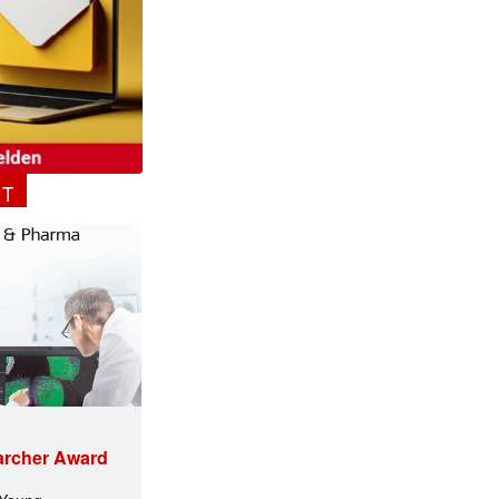
NT
archer Award