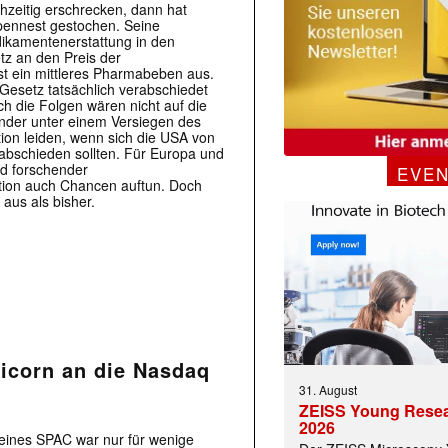
hzeitig erschrecken, dann hat
ennest gestochen. Seine
dikamentenerstattung in den
tz an den Preis der
st ein mittleres Pharmabeben aus.
s Gesetz tatsächlich verabschiedet
h die Folgen wären nicht auf die
änder unter einem Versiegen des
tion leiden, wenn sich die USA von
abschieden sollten. Für Europa und
d forschender
EVE
aktion auch Chancen auftun. Doch
aus als bisher.
icorn an die Nasdaq
31. August
ZEISS Young Rese
2026
 eines SPAC war nur für wenige