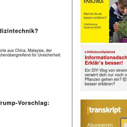
dizintechnik?
rte aus China, Malaysia, der
LifeScienceXplained
henübergreifend für Unsicherheit.
Informationsdsch
Erklär’s besser!
Ein DIY‑Vlog von eine
verwirrt dich nur noch
Pflanzen gehen ein? 🤯
besser erklären?
Trump-Vorschlag: