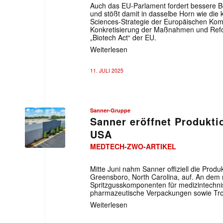
Auch das EU-Parlament fordert bessere B
und stößt damit in dasselbe Horn wie die kü
Sciences-Strategie der Europäischen Komm
Konkretisierung der Maßnahmen und Ref
„Biotech Act“ der EU.
Weiterlesen
11. JULI 2025
Sanner-Gruppe
Sanner eröffnet Produkti
USA
MEDTECH-ZWO-ARTIKEL
Mitte Juni nahm Sanner offiziell die Prod
Greensboro, North Carolina, auf. An dem 
Spritzgusskomponenten für medizintechn
pharmazeutische Verpackungen sowie Troc
Weiterlesen