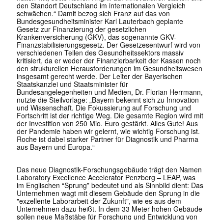
den Standort Deutschland im internationalen Vergleich
schwächen.“ Damit bezog sich Franz auf das von
Bundesgesundheitsminister Karl Lauterbach geplante
Gesetz zur Finanzierung der gesetzlichen
Krankenversicherung (GKV), das sogenannte GKV-
Finanzstabilisierungsgesetz. Der Gesetzesentwurf wird von
verschiedenen Teilen des Gesundheitssektors massiv
kritisiert, da er weder der Finanzierbarkeit der Kassen noch
den strukturellen Herausforderungen im Gesundheitswesen
insgesamt gerecht werde. Der Leiter der Bayerischen
Staatskanzlei und Staatsminister für
Bundesangelegenheiten und Medien, Dr. Florian Herrmann,
nutzte die Steilvorlage: „Bayern bekennt sich zu Innovation
und Wissenschaft. Die Fokussierung auf Forschung und
Fortschritt ist der richtige Weg. Die gesamte Region wird mit
der Investition von 250 Mio. Euro gestärkt. Alles Gute! Aus
der Pandemie haben wir gelernt, wie wichtig Forschung ist.
Roche ist dabei starker Partner für Diagnostik und Pharma
aus Bayern und Europa.“
Das neue Diagnostik-Forschungsgebäude trägt den Namen
Laboratory Excellence Accelerator Penzberg – LEAP, was
im Englischen “Sprung” bedeutet und als Sinnbild dient: Das
Unternehmen wagt mit diesem Gebäude den Sprung in die
"exzellente Laborarbeit der Zukunft", wie es aus dem
Unternehmen dazu heißt. In dem 33 Meter hohen Gebäude
sollen neue Maßstäbe für Forschung und Entwicklung von