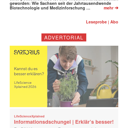
geworden: Wie Sachsen seit der Jahrtausendwende
➔
Biotechnologie und Medizinforschung …
mehr
Leseprobe
Abo
|
ADVERTORIAL
LifeScienceXplained
Informationsdschungel | Erklär’s besser!