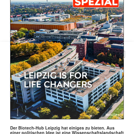
Mit dem |transkript-Newsletter
jede Woche aktuell informiert.
E-
Mail
(erforderlich)
Der Biotech-Hub Leipzig hat einiges zu bieten. Aus
einer politischen Idee ist eine Wissenschaftslandschaft