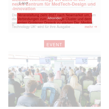
neues Zentrum für MedTech-Design und
-Innovation
Die Veranstaltung zieht 2027 nach Newmarket um, um
die Verbindungen zum Cambridge-Cluster und dem
gesamten Goldenen Dreieck zu stärken Die „Medical
➔
Technology UK“ wird für ihre Ausgabe …
mehr
EVENT