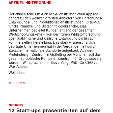
ARTIKEL
HINTERGRUND
,
Der chinesische Life-Science-Dienstleister WuXi AppTec
gehört zu den weltweit größten Anbietern von Forschungs-,
Entwicklungs- und Produktionsdienstleistungen (CRDMO)
für die Pharma- und Biotechnologiebranche. Das
Unternehmen begleitet Kunden entlang der gesamten
Wertschöpfungskette – von der frühen Wirkstoffforschung
über präklinische und klinische Entwicklung bis hin zur
kommerziellen Herstellung. Das stark wissenschaftlich
geprägte Unternehmen hat in der Vergangenheit durch
Zukäufe internationale Standorte aufgebaut. Aus dem
Proteindesign-Zentrum in Gräfelfing bei München soll das
gesamteuropäische Kompetenzzentrum für Drugdiscovery
werden. Wir sprachen mit Steve Yang, PhD, Co-CEO von
WuxiApptec.
Weiterlesen
13. JULI 2026
Martinsried
12 Start-ups präsentierten auf dem