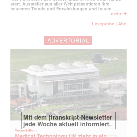
statt. Aussteller aus aller Welt präsentieren ihre
neuesten Trends und Entwicklungen und freuen …
➔
mehr
Leseprobe
Abo
|
ADVERTORIAL
Veranstaltung
Medical Technology UK zieht in ein