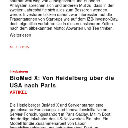
spürbar weit weg von Jubelgeschrei und Euphorie.
Analysten sprechen sich und anderen Mut zu, dass in der
zweiten Jahreshälfte sich alles zum Besseren wenden
werde. Investoren blicken daher zwar interessiert auf die
Präsentationen von Start-ups wie auf dem IZB-Investor-Day,
doch eigentlich verfahren sie in diesen unsicheren Zeiten
nach dem altbekannten Motto: Abwarten und Tee trinken.
Weiterlesen
16. JULI 2025
✕
Inkubatoren
BioMed X: Von Heidelberg über die
USA nach Paris
ARTIKEL
Die Heidelberger BioMed X und Servier starten eine
gemeinsame Forschungs- und Innovationsinitiative am
Servier-Forschungsstandort in Paris-Saclay. Mit im Boot:
der dortige Inkubator des US-Netzwerkes BioLabs. Ein
Modell für die Zusammenarbeit von Labor-
Immobilienanbietern und industrienahen Start-up-