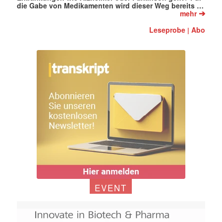
die Gabe von Medikamenten wird dieser Weg bereits …
➔
mehr
Leseprobe
Abo
|
EVENT