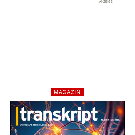
ANZEIGE
MAGAZIN
Mit dem |transkript-Newsletter
jede Woche aktuell informiert.
E-
Mail
(erforderlich)