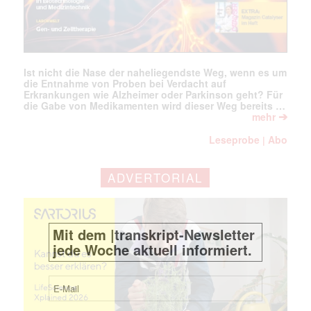
Ist nicht die Nase der naheliegendste Weg, wenn es um
die Entnahme von Proben bei Verdacht auf
Erkrankungen wie Alzheimer oder Parkinson geht? Für
die Gabe von Medikamenten wird dieser Weg bereits …
➔
mehr
Leseprobe
Abo
|
ADVERTORIAL